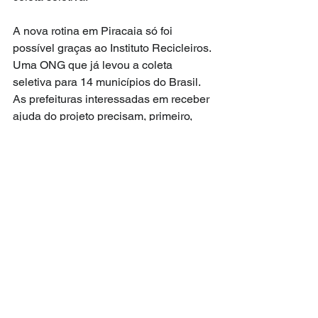
A nova rotina em Piracaia só foi 
possível graças ao Instituto Recicleiros. 
Uma ONG que já levou a coleta 
seletiva para 14 municípios do Brasil. 
As prefeituras interessadas em receber 
ajuda do projeto precisam, primeiro, 
aprovar leis que instituam a coleta dos 
recicláveis.
Ver tudo
Posts recentes